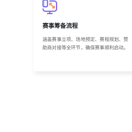
赛事筹备流程
涵盖赛事立项、场地预定、赛程规划、赞
助商对接等全环节，确保赛事顺利启动。