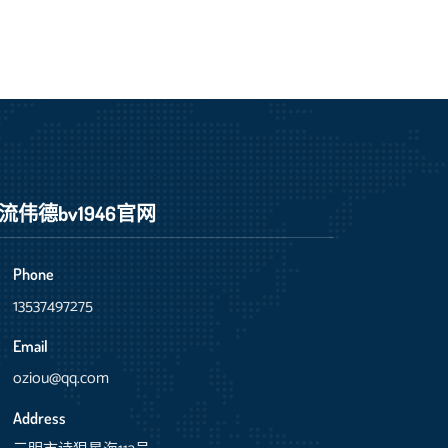
流伟德bv1946官网
Phone
13537497275
Email
oziou@qq.com
Address