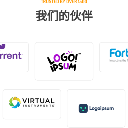
TRUSTED BY OVER 1500
我们的伙伴