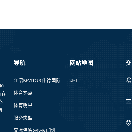
导航
网站地图
交
介绍BEVITOR·伟德国际
XML
46
体育热点
首存
彩
体育明星
级
服务类型
交流伟德bv1946官网