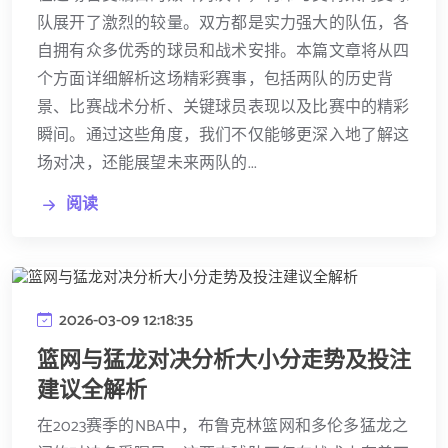
队展开了激烈的较量。双方都是实力强大的队伍，各
自拥有众多优秀的球员和战术安排。本篇文章将从四
个方面详细解析这场精彩赛事，包括两队的历史背
景、比赛战术分析、关键球员表现以及比赛中的精彩
瞬间。通过这些角度，我们不仅能够更深入地了解这
场对决，还能展望未来两队的...
阅读
2026-03-09 12:18:35
篮网与猛龙对决分析大小分走势及投注
建议全解析
在2023赛季的NBA中，布鲁克林篮网和多伦多猛龙之