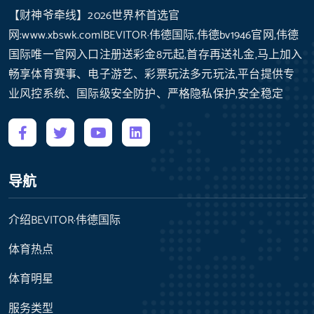
【财神爷牵线】2026世界杯首选官
网:www.xbswk.com|BEVITOR·伟德国际,伟德bv1946官网,伟德
国际唯一官网入口注册送彩金8元起,首存再送礼金,马上加入
畅享体育赛事、电子游艺、彩票玩法多元玩法,平台提供专
业风控系统、国际级安全防护、严格隐私保护,安全稳定
导航
介绍BEVITOR·伟德国际
体育热点
体育明星
服务类型