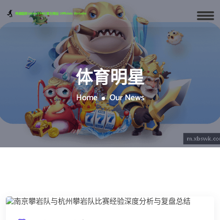
体育明星
Home
Our News