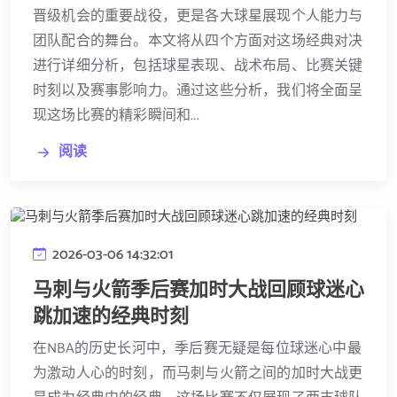
晋级机会的重要战役，更是各大球星展现个人能力与
团队配合的舞台。本文将从四个方面对这场经典对决
进行详细分析，包括球星表现、战术布局、比赛关键
时刻以及赛事影响力。通过这些分析，我们将全面呈
现这场比赛的精彩瞬间和...
阅读
2026-03-06 14:32:01
马刺与火箭季后赛加时大战回顾球迷心
跳加速的经典时刻
在NBA的历史长河中，季后赛无疑是每位球迷心中最
为激动人心的时刻，而马刺与火箭之间的加时大战更