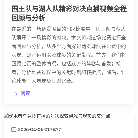
国王队与湖人队精彩对决直播视频全程
回顾与分析
在最近的一场备受瞩目的NBA比赛中，国王队与湖人
队展开了一场精彩的对决。本文将对这场比赛进行全
面回顾与分析，从多个方面探讨两支球队在比赛中的
表现、战术运用以及球员的关键发挥。首先，我们将
回顾比赛的整体情况，包括双方的阵容与首发；接
着，分析比赛过程中的关键时刻和转折点；随后，讨
论球员个人表现及其对比赛...
阅读
2026-04-06 01:38:37