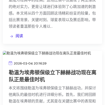
是成为经典中的经典。这场比赛不仅展现了两支球队
的绝对实力，更是让球迷们体验到了心跳加速的刺激
感。本文将从四个方面回顾这场精彩纷呈的较量，包
括比赛背景、关键时刻、球星表现以及赛后影响，带
领读者重温那些令人难以...
阅读
2026-03-04 20:16:39
勒温为埃弗顿保级立下赫赫战功现在离
队正是最佳时机
本文将围绕勒温为埃弗顿保级立下赫赫战功，并探讨
他离队的最佳时机进行详细分析。首先，我们将回顾
勒温在埃弗顿的贡献，尤其是在关键比赛中的表现和