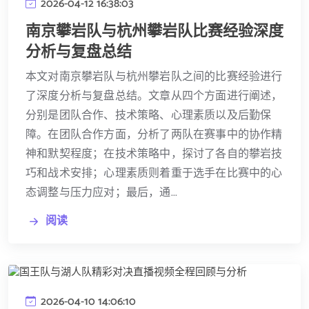
2026-04-12 16:38:03
南京攀岩队与杭州攀岩队比赛经验深度
分析与复盘总结
本文对南京攀岩队与杭州攀岩队之间的比赛经验进行
了深度分析与复盘总结。文章从四个方面进行阐述，
分别是团队合作、技术策略、心理素质以及后勤保
障。在团队合作方面，分析了两队在赛事中的协作精
神和默契程度；在技术策略中，探讨了各自的攀岩技
巧和战术安排；心理素质则着重于选手在比赛中的心
态调整与压力应对；最后，通...
阅读
2026-04-10 14:06:10