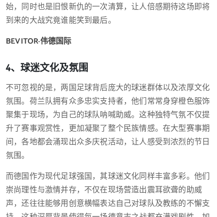
始，同时也是旧恨新仇的一次清算，让人倍感期待这场即将
到来的大战究竟谁能笑到最后。
BEVITOR·伟德国际
4、球迷文化及氛围
不可忽视的是，两国足球背后庞大的球迷群体以及浓厚文化
氛围。荷兰队拥有众多忠实支持者，他们常常身穿橙色服饰
聚集于现场，为自己的球队呐喊助威。这种独特气氛不仅提
升了赛事观赏性，更加凝聚了整个民族情感。在大型赛事期
间，各地都会涌现出众多庆祝活动，让人感受到浓烈的节日
氛围。
而德国作为现代足球强国，其球迷文化同样丰富多彩。他们
崇尚理性与激情并存，不仅在现场营造出震耳欲聋的助威
声，还往往能够用创意横幅表达自己对球队及教练的不懈支