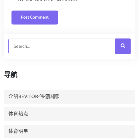
导航
介绍BEVITOR·伟德国际
体育热点
体育明星