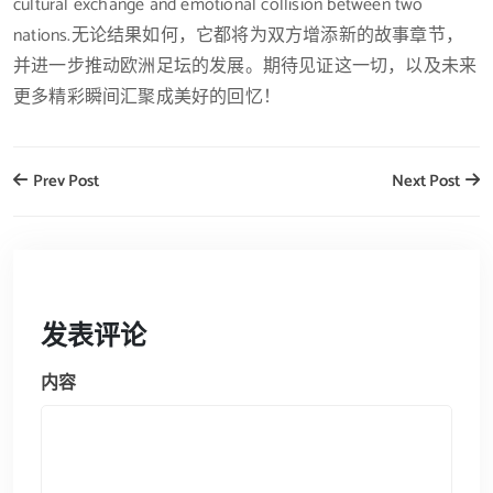
cultural exchange and emotional collision between two
nations.无论结果如何，它都将为双方增添新的故事章节，
并进一步推动欧洲足坛的发展。期待见证这一切，以及未来
更多精彩瞬间汇聚成美好的回忆！
Prev Post
Next Post
发表评论
内容