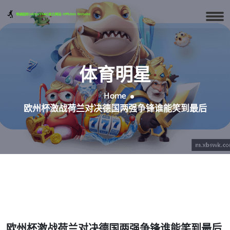
体育明星
Home
欧州杯激战荷兰对决德国两强争锋谁能笑到最后
欧州杯激战荷兰对决德国两强争锋谁能笑到最后