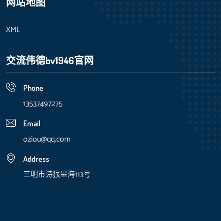
网站地图
XML
交流伟德bv1946官网
Phone
13537497275
Email
oziou@qq.com
Address
三明市诗狠星海113号