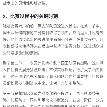
战术上的灵活性和针对性。
2、比赛过程中的关键时刻
随着比赛哨声响起，两支球队迅速进入状态。在第一节中，
国王队凭借精准的三分投射取得了领先。然而湖人并没有气
馁，他们通过稳定内线进攻逐渐缩小分差。在此过程中，几
次抢断成功使得湖人在反击中获得了宝贵分数，这让观众感
受到紧张激烈的氛围。
到了第二节，一次意外伤病打乱了国王队原有战略，这时湖
人抓住机会展开猛烈反击，不仅实现反超，还扩大了领先优
势。这一波攻击充分体现了湖人团队合作的重要性，每位球
员都积极参与到进攻中来，让对于方防不胜防。
第三节是整场比赛最为戏剧化的一段时间。国王队调整策
略，加强防守，同时利用快攻不断追分。在这一阶段，双方