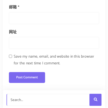
邮箱
*
网址
Save my name, email, and website in this browser
for the next time I comment.