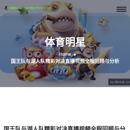
体育明星
Home
国王队与湖人队精彩对决直播视频全程回顾与分析
国王队与湖人队精彩对决直播视频全程回顾与分