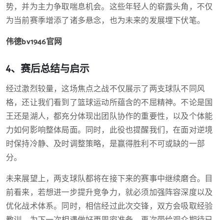
势，并为主力争取喘息机会。这些年轻人的崭露头角，不仅
为当前赛季增添了诸多悬念，也为未来的发展埋下伏笔。
伟德bv1946官网
4、赛后总结与启示
经过激烈较量，这场焦点之战不仅展示了两支球队不同风
格，还让我们看到了篮球运动所蕴含的不屈精神。不论是国
王还是湖人，都充分体现出团队协作的重要性，以及个体能
力如何影响整体局面。同时，此役也提醒我们，在面对逆境
时保持冷静、及时调整策略，是赢得胜利不可或缺的一部
分。
未来展望上，两支球队都将在接下来的赛事中继续磨合。目
前看来，若想进一步提升竞争力，就必须加强阵容深度以及
优化战术体系。同时，相信经过此次交锋，双方会吸取经验