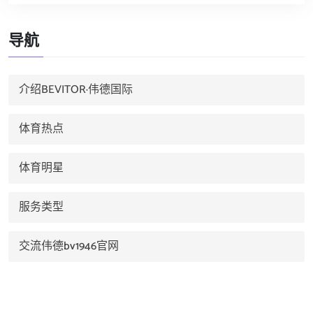
导航
介绍BEVITOR·伟德国际
体育热点
体育明星
服务类型
交流伟德bv1946官网