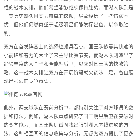
组的战术安排，他们希望能够继续保持胜势。而湖人队则是
一支历史悠久且实力雄厚的球队，尽管经历了一些伤病困
扰，但他们仍然寄望于超级明星们能发挥出色，以争取胜
利。
双方在首发阵容上的选择也颇具看点。国王队依靠其快速的
小前锋和有力的大个子来主导比赛节奏，而湖人队则派出了
经验丰富的大个子和全能型后卫，以应对国王队的快攻策
略。这一战术安排让双方在开局阶段就火药味十足，各自展
现出强烈的竞争意识。
此外，两支球队在赛前分析中，都特别关注了对方球员的数
据和打法。例如，湖人队重点研究了国王明星后卫在突破时
的变向能力，而国王队则试图找出限制湖人内线进攻的方
法。这种相互间的信息收集与分析，无疑为双方提供了更多