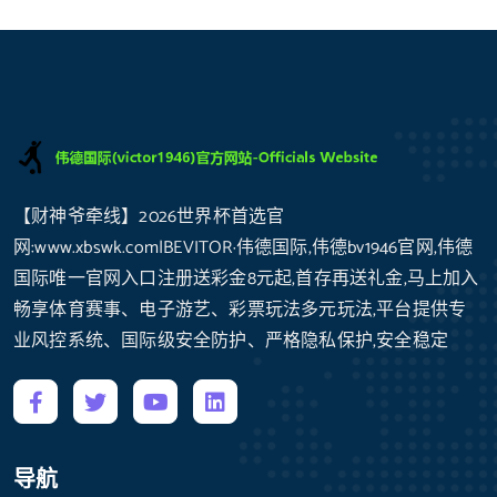
【财神爷牵线】2026世界杯首选官
网:www.xbswk.com|BEVITOR·伟德国际,伟德bv1946官网,伟德
国际唯一官网入口注册送彩金8元起,首存再送礼金,马上加入
畅享体育赛事、电子游艺、彩票玩法多元玩法,平台提供专
业风控系统、国际级安全防护、严格隐私保护,安全稳定
导航