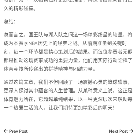
教训，为下一次相遇做好更周密准备，再次带给观众期待已
久的精彩碰撞。
总结：
总而言之，国王队与湖人队之间这一场精彩纷呈的较量，将
成为本赛季NBA历史上的经典之战。从前期准备到关键时
刻，每一个环节都是精心策划后的结果。而每位参赛者无疑
都是推动这场赛事成功的重要力量，他们用实际行动诠释了
体育竞技所传递出的拼搏精神与团结力量。
通过这篇文章，我们不但回顾了一场震撼心灵的篮球盛事，
更深入探讨其中蕴含的人生哲理。从某种意义上说，这正是
体育魅力所在，它超越单纯结果，以一种更深层次来触动每
一个热爱生活的人，让我们期待更加精彩后的明天！
Prev Post
Next Post