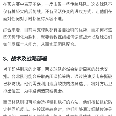
在预选赛中表现不俗，一度击败一些传统强队。这支球队不
仅有着坚实的后防线，还有灵活多变的进攻方式，让他们在
面对任何对手时都显得从容不迫。
综合来看，目前两支球队都有各自独特的优势，而如何将这
些优势转化为胜利，就要看教练组如何调整战术以及球员们
如何发挥个人能力，从而实现团队配合。
3、战术及战略部署
对于即将到来的比赛，两支球队必然会制定周密的战术安
排。台北队可能会采取高压逼抢策略，通过快速反击来撕破
巴林防线。他们需要利用速度较快的边翼选手，将对方后卫
拖出位置，为中路创造突破机会。
而巴林队则很可能会选择稳扎稳打的方法，他们擅长组织防
守并伺机反击。在控球率较高时，他们能够通过细腻传递寻