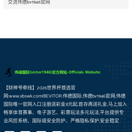
交流伟德bv1946官网
【财神爷牵线】2026世界杯首选官
网:www.xbswk.com|BEVITOR·伟德国际,伟德bv1946官网,伟德
国际唯一官网入口注册送彩金8元起,首存再送礼金,马上加入
畅享体育赛事、电子游艺、彩票玩法多元玩法,平台提供专
业风控系统、国际级安全防护、严格隐私保护,安全稳定