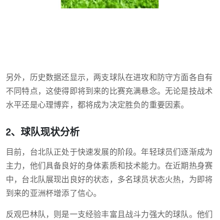
另外，历史数据还显示，两支球队在进攻和防守方面各自有
不同特点，这使得即将到来的比赛充满悬念。无论是技战术
水平还是心理博弈，都将成为决定胜负的重要因素。
2、球队现状分析
目前，台北队正处于快速发展的阶段。年轻球员们逐渐成为
主力，他们具备良好的身体素质和技术能力。在近期热身赛
中，台北队展现出良好的状态，多名球员状态火热，为即将
到来的亚洲杯增添了信心。
反观巴林队，则是一支经验丰富且战斗力强大的球队。他们