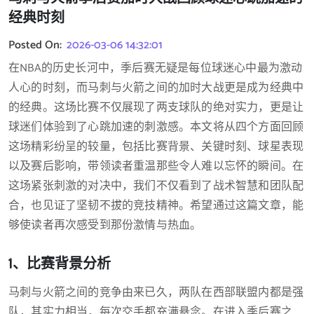
经典时刻
Posted On:
2026-03-06 14:32:01
在NBA的历史长河中，季后赛无疑是每位球迷心中最为激动
人心的时刻，而马刺与火箭之间的加时大战更是成为经典中
的经典。这场比赛不仅展现了两支球队的绝对实力，更是让
球迷们体验到了心跳加速的刺激感。本文将从四个方面回顾
这场精彩纷呈的较量，包括比赛背景、关键时刻、球星表现
以及赛后影响，带领读者重温那些令人难以忘怀的瞬间。在
这场紧张刺激的对决中，我们不仅看到了战术智慧和团队配
合，也见证了坚韧不拔的竞技精神。希望通过这篇文章，能
够使读者再次感受到那份激情与热血。
1、比赛背景分析
马刺与火箭之间的竞争由来已久，两队在西部联盟内都是强
队，其实力相当，每次交手都充满悬念。在进入季后赛之