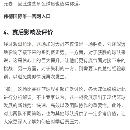
元素，因此这些角色球员也值得称道。
伟德国际唯一官网入口
4、赛后影响及评价
经过激烈角逐，这场加时大战不仅仅是一场胜负，它还深远
地影响了接下来的系列赛走势。一方面，对于获胜的球队来
说，这是信心上的巨大提升，让他们更有底气面对接下来的
挑战；另一方面，对于失利的一方，则需要认真总结经验教
训，以避免类似情况再次发生。
同时，这场比赛在篮球界引起广泛讨论，各大媒体纷纷对此
进行分析解读。不少专家认为，这一战役展示出了现代篮球
发展的新趋势：快速、高效以及团队协作的重要性。此外，
对比两队不同策略，也为其他球队提供了一定参考价值，让
大家更深入了解如何应对季后赛压力。