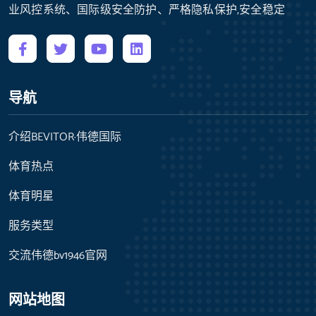
业风控系统、国际级安全防护、严格隐私保护,安全稳定
导航
介绍BEVITOR·伟德国际
体育热点
体育明星
服务类型
交流伟德bv1946官网
网站地图