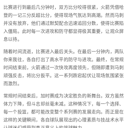
比赛进行到最后几分钟时，双方比分咬得很紧，火箭凭借哈
登的一记三分反超比分，使得现场气氛达到高潮。然而马刺
并没有放弃，他们通过默契配合迅速追回分数，使得比赛陷
入僵局。此时每一次进攻和防守都显得极其重要，让观众屏
息以待。
随着时间流逝，比赛进入最后关头。在最后一分钟内，两队
你来我往，各自打出了高水平的防守与进攻。最终，在常规
时间结束前，火箭通过一次快攻再度领先，但随即遭到马刺
顽强反击，将比分扳平。这一系列跌宕起伏让现场氛围紧张
而激烈。
常规时间结束后，加时赛成为决定胜负的新舞台。双方虽然
体力下降，但斗志却丝毫未减。这种情况下，每一个选择、
每一个投篮，都可能改变整个系列赛的发展走向。而正是在
这样的关键瞬间，各自球队展现出的心理素质与技战术水平