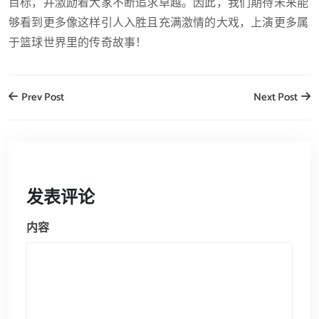
目标，并激励着大家不断追求卓越。因此，我们期待未来能
够看到更多像这样引人入胜且充满激情的大戏，上演更多属
于篮球世界里的传奇故事！
Prev Post
Next Post
发表评论
内容