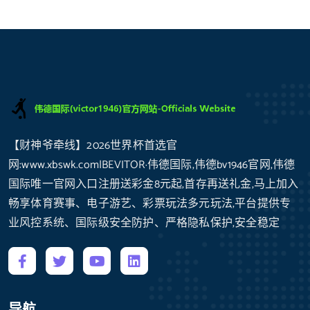
【财神爷牵线】2026世界杯首选官
网:www.xbswk.com|BEVITOR·伟德国际,伟德bv1946官网,伟德
国际唯一官网入口注册送彩金8元起,首存再送礼金,马上加入
畅享体育赛事、电子游艺、彩票玩法多元玩法,平台提供专
业风控系统、国际级安全防护、严格隐私保护,安全稳定
导航