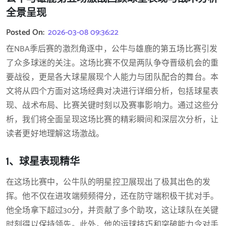
全景呈现
Posted On:
2026-03-08 09:36:22
在NBA季后赛的激烈角逐中，公牛与雄鹿的第五场比赛引发
了众多球迷的关注。这场比赛不仅是两队争夺晋级机会的重
要战役，更是各大球星展现个人能力与团队配合的舞台。本
文将从四个方面对这场经典对决进行详细分析，包括球星表
现、战术布局、比赛关键时刻以及赛事影响力。通过这些分
析，我们将全面呈现这场比赛的精彩瞬间和深层次分析，让
读者更好地理解这场激战。
1、球星表现精华
在这场比赛中，公牛队的明星控卫展现出了极其出色的发
挥。他不仅在进攻端频频得分，还在防守端积极干扰对手。
他全场拿下超过30分，并贡献了多个助攻，这让球队在关键
时刻得以保持领先。此外，他的运球技巧和突破能力令对手