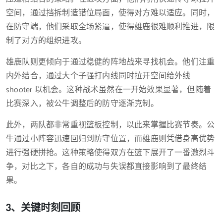
空间，通过挡拆制造错位局面，使得对方难以适应。同时，
在防守端，他们采取全场紧逼，使得雄鹿很难顺利推进，限
制了对方的组织进攻。
雄鹿队则更倾向于通过稳健的阵地战来寻找机会。他们注重
内外结合，通过大个子强打内线同时拉开空间给外线
shooter 以机会。这种战术虽然在一开始效果显著，但随着
比赛深入，被公牛调整后的防守逐渐克制。
此外，两队都非常重视篮板控制，以此来掌握比赛节奏。公
牛通过小阵容迅速回归到防守位置，而雄鹿则凭借身高优势
进行强硬拼抢。这种策略使得双方在篮下展开了一番激烈斗
争，对比之下，各自的成功与失误都直接影响到了最终结
果。
3、关键时刻回顾